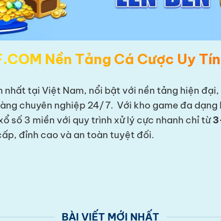
.COM Nền Tảng Cá Cược Uy Tín
n nhất tại Việt Nam, nổi bật với nền tảng hiện đạ
hàng chuyên nghiệp 24/7. Với kho game đa dạng h
xổ số 3 miền với quy trình xử lý cực nhanh chỉ từ
3
ấp, đỉnh cao và an toàn tuyệt đối.
BÀI VIẾT MỚI NHẤT