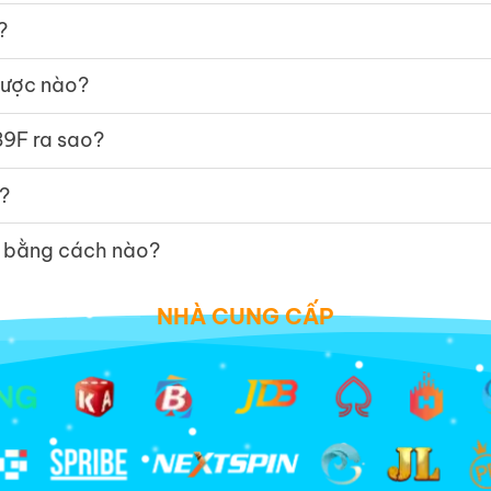
?
cược nào?
89F ra sao?
?
9F bằng cách nào?
NHÀ CUNG CẤP