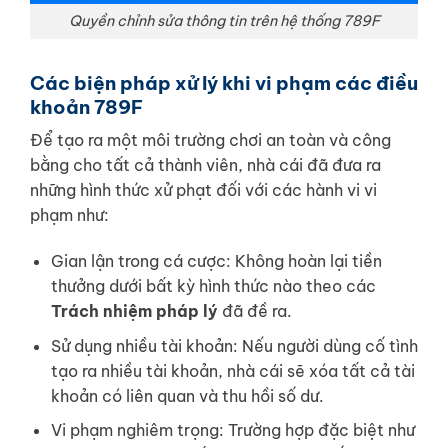
Quyền chỉnh sửa thông tin trên hệ thống 789F
Các biện pháp xử lý khi vi phạm các điều
khoản 789F
Để tạo ra một môi trường chơi an toàn và công
bằng cho tất cả thành viên, nhà cái đã đưa ra
những hình thức xử phạt đối với các hành vi vi
phạm như:
Gian lận trong cá cược: Không hoàn lại tiền
thưởng dưới bất kỳ hình thức nào theo các
Trách nhiệm pháp lý
đã đề ra.
Sử dụng nhiều tài khoản: Nếu người dùng cố tình
tạo ra nhiều tài khoản, nhà cái sẽ xóa tất cả tài
khoản có liên quan và thu hồi số dư.
Vi phạm nghiêm trọng: Trường hợp đặc biệt như