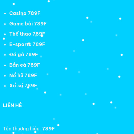
Casino 789F
Game bài 789F
Thể thao 789F
E-sports 789F
Đá gà 789F
Bắn cá 789F
Nổ hũ 789F
Xổ số 789F
LIÊN HỆ
Tên thương hiệu:
789F