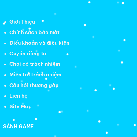
Giới Thiệu
Chính sách bảo mật
Điều khoản và điều kiện
Quyền riêng tư
Chơi có trách nhiệm
Miễn trừ trách nhiệm
Câu hỏi thường gặp
Liên hệ
Site Map
SẢNH GAME