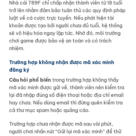
Nhà cái 789F chỉ chấp nhận thành viên từ 18 tuổi
trở lên nhằm đảm bảo tuân thủ các quy định pháp
luật về cá cược trực tuyến. Nếu phát hiện tài
khoản được tạo bởi người chưa đủ tuổi, hệ thống
sẽ vô hiệu hóa ngay lập tức. Nhờ đó, môi trường
chơi game được bảo vệ an toàn và có trách
nhiệm.
Trường hợp không nhận được mã xác minh
đăng ký
Câu hỏi phổ biến
trong trường hợp không thấy
mã xác minh được gửi về, thành viên nên kiểm tra
lại đã nhập đúng số điện thoại hoặc địa chỉ email
hay chưa. Nếu dùng email thì đừng quên kiểm tra
cả thư mục spam hoặc quảng cáo.
Trường hợp chưa nhận được mã sau vài phút,
người chơi nhấn nút “Gửi lại mã xác minh” để thử