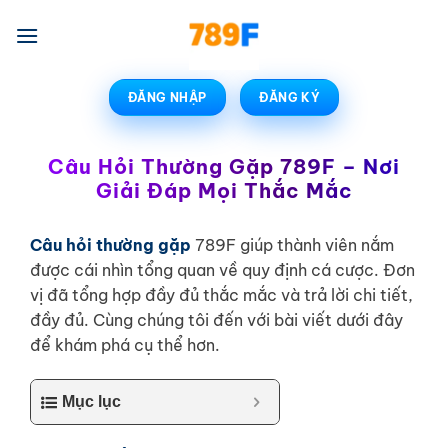
Skip
to
content
ĐĂNG NHẬP
ĐĂNG KÝ
Câu Hỏi Thường Gặp 789F – Nơi
Giải Đáp Mọi Thắc Mắc
Câu hỏi thường gặp
789F giúp thành viên nắm
được cái nhìn tổng quan về quy định cá cược. Đơn
vị đã tổng hợp đầy đủ thắc mắc và trả lời chi tiết,
đầy đủ. Cùng chúng tôi đến với bài viết dưới đây
để khám phá cụ thể hơn.
Mục lục