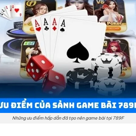
Những ưu điểm hấp dẫn đã tạo nên game bài tại 789F