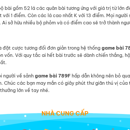
i gồm 52 lá các quân bài tương ứng với giá trị từ lớn đến 
 Át với 1 điểm. Còn các lá cao nhất K với 13 điểm. Mọi ngườ
 Ai sở hữu nhiều bộ phỏm và có điểm cao sẽ trở thành ngư
và đặt cược tương đối đơn giản trong hệ thống
game bài 7
n vốn. Với quy tắc ai hết bài trước sẽ dành chiến thắng, h
ất.
ọi người về sảnh
game bài 789F
hấp dẫn không nên bỏ qua.
n. Chúc các bạn may mắn có giây phút thư giãn thú vị của
thưởng lớn về tay nhé.
NHÀ CUNG CẤP