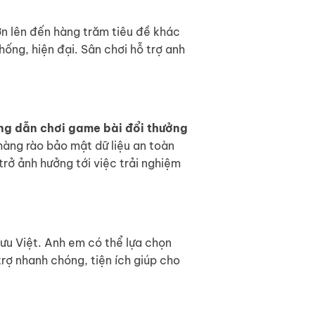
ớn lên đến hàng trăm tiêu đề khác
hống, hiện đại. Sân chơi hỗ trợ anh
g dẫn chơi game bài đổi thưởng
hàng rào bảo mật dữ liệu an toàn
rở ảnh hưởng tới việc trải nghiệm
 ưu Việt. Anh em có thể lựa chọn
rợ nhanh chóng, tiện ích giúp cho