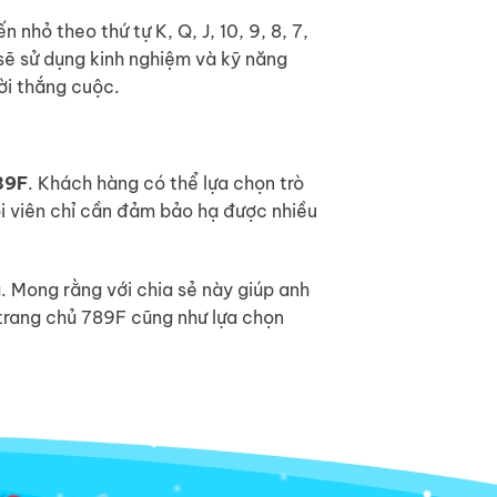
nhỏ theo thứ tự K, Q, J, 10, 9, 8, 7,
i sẽ sử dụng kinh nghiệm và kỹ năng
ời thắng cuộc.
89F
.
Khách hàng có thể lựa chọn trò
ội viên chỉ cần đảm bảo hạ được nhiều
 Mong rằng với chia sẻ này giúp anh
 trang chủ 789F cũng như lựa chọn