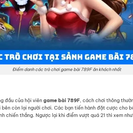
Điểm danh các trò chơi game bài 789F ăn khách nhất
ng đầu của hội viên
game bài 789F
, cách chơi thông thườ
 bên còn lại người chơi. Các bạn tiến hành đặt cược cho b
ành chiến thắng. Ngược lại khi điểm vượt quá 21 thì xem như