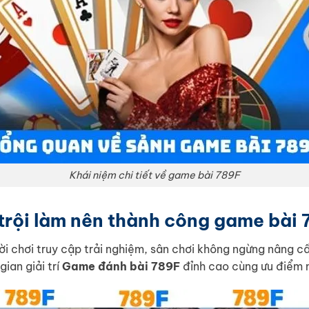
Khái niệm chi tiết về game bài 789F
 trội làm nên thành công game bài
i chơi truy cập trải nghiệm, sân chơi không ngừng nâng cấp
ian giải trí
Game đánh bài 789F
đỉnh cao cùng ưu điểm n