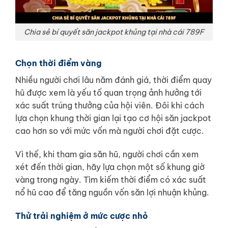
Chia sẻ bí quyết săn jackpot khủng tại nhà cái 789F
Chọn thời điểm vàng
Nhiều người chơi lâu năm đánh giá, thời điểm quay
hũ được xem là yếu tố quan trọng ảnh hưởng tới
xác suất trúng thưởng của hội viên. Đôi khi cách
lựa chọn khung thời gian lại tạo cơ hội săn jackpot
cao hơn so với mức vốn mà người chơi đặt cược.
Vì thế, khi tham gia săn hũ, người chơi cần xem
xét đến thời gian, hãy lựa chọn một số khung giờ
vàng trong ngày. Tìm kiếm thời điểm có xác suất
nổ hũ cao để tăng nguồn vốn săn lợi nhuận khủng.
Thử trải nghiệm ở mức cược nhỏ