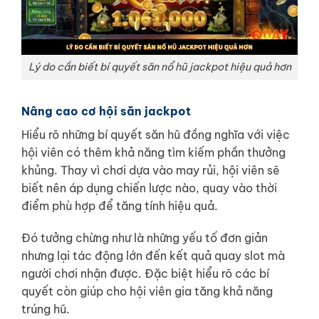
Lý do cần biết bí quyết săn nổ hũ jackpot hiệu quả hơn
Nâng cao cơ hội săn jackpot
Hiểu rõ những bí quyết săn hũ đồng nghĩa với việc
hội viên có thêm khả năng tìm kiếm phần thưởng
khủng. Thay vì chơi dựa vào may rủi, hội viên sẽ
biết nên áp dụng chiến lược nào, quay vào thời
điểm phù hợp để tăng tính hiệu quả.
Đó tưởng chừng như là những yếu tố đơn giản
nhưng lại tác động lớn đến kết quả quay slot mà
người chơi nhận được. Đặc biệt hiểu rõ các bí
quyết còn giúp cho hội viên gia tăng khả năng
trúng hũ.