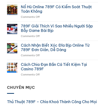
Người
Online
Chơi
Nổ Hũ Online 789F Có Kiểm Soát Thuật
Tại
Có
789F
Toán Không
Bị
Có
on
Comments Off
Dẫn
Minh
Nổ
Dắt
Bạch
Hũ
789F Giải Thích Vì Sao Nhiều Người Sập
Hành
Không
Online
Vi
Bẫy Game Bài Bịp
789F
Khi
on
Comments Off
Có
Bắn
789F
Kiểm
Cá
Giải
Cách Nhận Biết Xóc Đĩa Bịp Online Từ
Soát
Tại
Thích
Thuật
789F Đơn Giản, Dễ Dàng
789F
Vì
Toán
Không?
on
Comments Off
Sao
Không
Cách
Nhiều
Nhận
Cách Chia Đạn Bắn Cá Tiết Kiệm Tại
Người
Biết
Sập
Casino 789F
Xóc
Bẫy
on
Comments Off
Đĩa
Game
Cách
Bịp
Bài
Chia
Online
Bịp
Đạn
CHUYÊN MỤC
Từ
Bắn
789F
Cá
Đơn
Tiết
Giản,
Thủ Thuật 789F – Chìa Khoá Thành Công Cho Mọi
Kiệm
Dễ