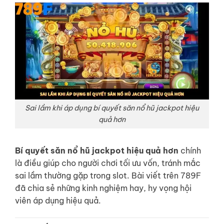
Sai lầm khi áp dụng bí quyết săn nổ hũ jackpot hiệu
quả hơn
Bí quyết săn nổ hũ jackpot hiệu quả hơn
chính
là điều giúp cho người chơi tối ưu vốn, tránh mắc
sai lầm thường gặp trong slot. Bài viết trên 789F
đã chia sẻ những kinh nghiệm hay, hy vọng hội
viên áp dụng hiệu quả.