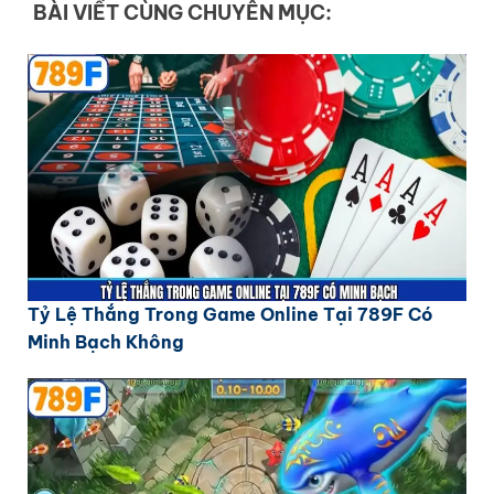
BÀI VIẾT CÙNG CHUYÊN MỤC:
Tỷ Lệ Thắng Trong Game Online Tại 789F Có
Minh Bạch Không