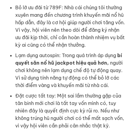
Bỏ lỡ ưu đãi từ 789F: Nhà cái chúng tôi thường
xuyên mang đến chương trình khuyến mãi nổ hũ
hấp dẫn, đây là cơ hội giúp người chơi tăng vốn.
Vì vậy, hội viên nên theo dõi để đăng ký nhận
ưu đãi kịp thời, chỉ cần hoàn thành nhiệm vụ bất
kỳ ai cũng có thể nhận thưởng.
Lạm dụng autospin: Trong quá trình áp dụng
bí
quyết săn nổ hũ jackpot hiệu quả hơn,
người
chơi không nên lạm dụng chế độ tự động quay.
Vì sử dụng tính năng tự động có thể bỏ lỡ các
thời điểm vàng và khuyến mãi từ nhà cái.
Đặt cược tất tay: Một sai lầm thường gặp của
tân binh mới chơi là tất tay vốn mình có, tuy
nhiên đây là quyết định cực kỳ rủi ro. Nếu như
không trúng hũ người chơi có thể mất sạch vốn,
vì vậy hội viên cần phải cân nhắc thật kỹ.