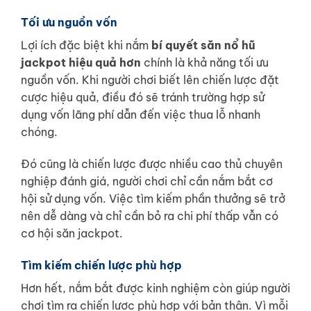
Tối ưu nguồn vốn
Lợi ích đặc biệt khi nắm
bí quyết săn nổ hũ
jackpot hiệu quả hơn
chính là khả năng tối ưu
nguồn vốn. Khi người chơi biết lên chiến lược đặt
cược hiệu quả, điều đó sẽ tránh trường hợp sử
dụng vốn lãng phí dẫn đến việc thua lỗ nhanh
chóng.
Đó cũng là chiến lược được nhiều cao thủ chuyên
nghiệp đánh giá, người chơi chỉ cần nắm bắt cơ
hội sử dụng vốn. Việc tìm kiếm phần thưởng sẽ trở
nên dễ dàng và chỉ cần bỏ ra chi phí thấp vẫn có
cơ hội săn jackpot.
Tìm kiếm chiến lược phù hợp
Hơn hết, nắm bắt được kinh nghiệm còn giúp người
chơi tìm ra chiến lược phù hợp với bản thân. Vì mỗi