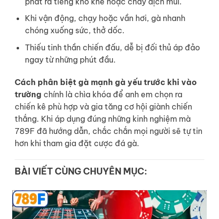
phát ra tiếng khò khè hoặc chảy dịch mũi.
Khi vận động, chạy hoặc vần hơi, gà nhanh
chóng xuống sức, thở dốc.
Thiếu tinh thần chiến đấu, dễ bị đối thủ áp đảo
ngay từ những phút đầu.
Cách phân biệt gà mạnh gà yếu trước khi vào
trường
chính là chìa khóa để anh em chọn ra
chiến kê phù hợp và gia tăng cơ hội giành chiến
thắng. Khi áp dụng đúng những kinh nghiệm mà
789F đã hướng dẫn, chắc chắn mọi người sẽ tự tin
hơn khi tham gia đặt cược đá gà.
BÀI VIẾT CÙNG CHUYÊN MỤC: