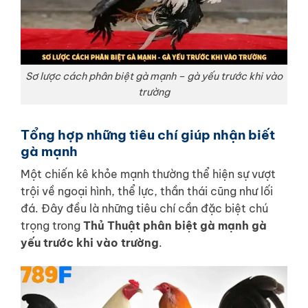
Sơ lược cách phân biệt gà mạnh – gà yếu trước khi vào
trường
Tổng hợp những tiêu chí giúp nhận biết
gà mạnh
Một chiến kê khỏe mạnh thường thể hiện sự vượt
trội về ngoại hình, thể lực, thần thái cũng như lối
đá. Đây đều là những tiêu chí cần đặc biệt chú
trọng trong
Thủ Thuật
phân biệt gà mạnh gà
yếu trước khi vào trường
.