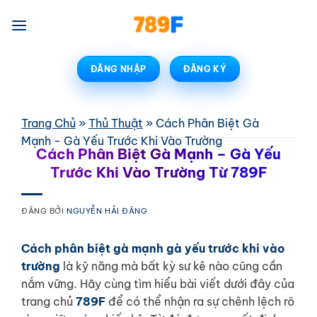
Skip
to
content
ĐĂNG NHẬP
ĐĂNG KÝ
Trang Chủ
»
Thủ Thuật
»
Cách Phân Biệt Gà
Mạnh - Gà Yếu Trước Khi Vào Trường
Cách Phân Biệt Gà Mạnh – Gà Yếu
Trước Khi Vào Trường Từ 789F
ĐĂNG BỞI
NGUYỄN HẢI ĐĂNG
Cách phân biệt gà mạnh gà yếu trước khi vào
trường
là kỹ năng mà bất kỳ sư kê nào cũng cần
nắm vững. Hãy cùng tìm hiểu bài viết dưới đây của
trang chủ
789F
để có thể nhận ra sự chênh lệch rõ