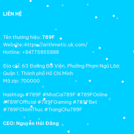
LIÊN HỆ
Tên thương hiệu:
789F
Website:
https://arithmetic.uk.com/
Hotline: +84775855888
Địa chỉ: 63 Đường Bùi Viện, Phường Phạm Ngũ Lão,
Quận 1, Thành phố Hồ Chí Minh
Mã zip: 700000
Hashtag: #789F #NhaCai789F #789FOnline
#789FOfficial #789FGaming #789FBet
#789FChinhThuc #TrangChu789F
CEO:
Nguyễn Hải Đăng