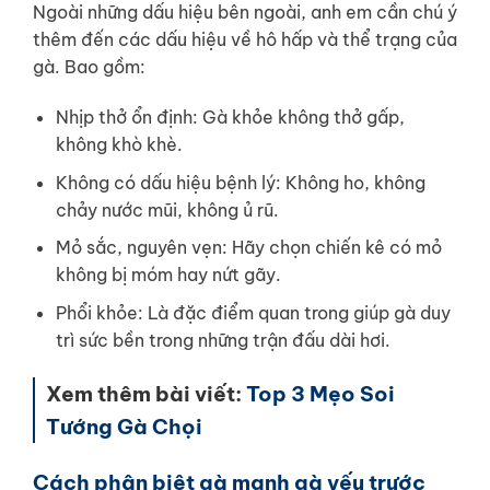
Ngoài những dấu hiệu bên ngoài, anh em cần chú ý
thêm đến các dấu hiệu về hô hấp và thể trạng của
gà. Bao gồm:
Nhịp thở ổn định: Gà khỏe không thở gấp,
không khò khè.
Không có dấu hiệu bệnh lý: Không ho, không
chảy nước mũi, không ủ rũ.
Mỏ sắc, nguyên vẹn: Hãy chọn chiến kê có mỏ
không bị móm hay nứt gãy.
Phổi khỏe: Là đặc điểm quan trong giúp gà duy
trì sức bền trong những trận đấu dài hơi.
Xem thêm bài viết:
Top 3 Mẹo Soi
Tướng Gà Chọi
Cách phân biệt gà mạnh gà yếu trước