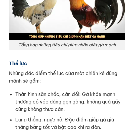
Tổng hợp những tiêu chí giúp nhận biết gà mạnh
Thể lực
Những đặc điểm thể lực của một chiến kê dũng
mãnh sẽ gồm:
Thân hình săn chắc, cân đối: Gà khỏe mạnh
thường có vóc dáng gọn gàng, không quá gầy
cũng không thừa cân.
Lưng thẳng, ngực nở: Đặc điểm giúp gà giữ
thăng bằng tốt và bật cao khi ra đòn.