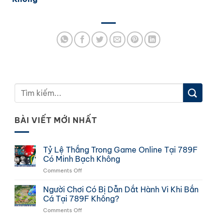
BÀI VIẾT MỚI NHẤT
Tỷ Lệ Thắng Trong Game Online Tại 789F
Có Minh Bạch Không
on
Comments Off
Tỷ
Lệ
Người Chơi Có Bị Dẫn Dắt Hành Vi Khi Bắn
Thắng
Cá Tại 789F Không?
Trong
on
Comments Off
Game