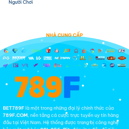
Tại
Người Chơi
Dàng
Casino
789F
NHÀ CUNG CẤP
BET789F
là một trong những đại lý chính thức của
789F.COM
, nền tảng cá cược trực tuyến uy tín hàng
đầu tại Việt Nam. Hệ thống được trang bị công nghệ