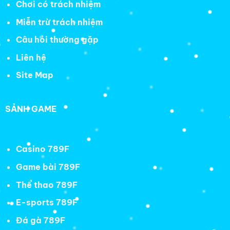
Chơi có trách nhiệm
Miễn trừ trách nhiệm
Câu hỏi thường gặp
Liên hệ
Site Map
SẢNH GAME
Casino 789F
Game bài 789F
Thể thao 789F
E-sports 789F
Đá gà 789F