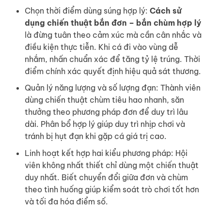
Chọn thời điểm dùng súng hợp lý:
Cách sử
dụng chiến thuật bắn đơn – bắn chùm hợp lý
là đừng tuân theo cảm xúc mà cần cân nhắc và
điều kiện thực tiễn. Khi cá đi vào vùng dễ
nhắm, nhấn chuẩn xác để tăng tỷ lệ trúng. Thời
điểm chính xác quyết định hiệu quả sát thương.
Quản lý năng lượng và số lượng đạn: Thành viên
dùng chiến thuật chùm tiêu hao nhanh, săn
thưởng theo phương pháp đơn để duy trì lâu
dài. Phân bổ hợp lý giúp duy trì nhịp chơi và
tránh bị hụt đạn khi gặp cá giá trị cao.
Linh hoạt kết hợp hai kiểu phương pháp: Hội
viên không nhất thiết chỉ dùng một chiến thuật
duy nhất. Biết chuyển đổi giữa đơn và chùm
theo tình huống giúp kiểm soát trò chơi tốt hơn
và tối đa hóa điểm số.