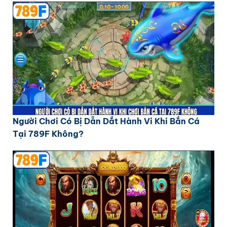
Người Chơi Có Bị Dẫn Dắt Hành Vi Khi Bắn Cá
Tại 789F Không?