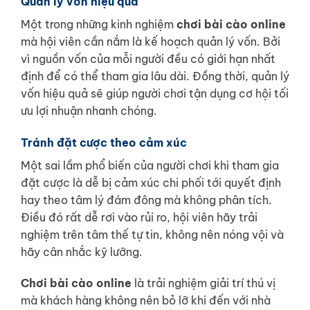
Quản lý vốn hiệu quả
Một trong những kinh nghiệm
chơi bài cào online
mà hội viên cần nắm là kế hoạch quản lý vốn. Bởi
vì nguồn vốn của mỗi người đều có giới hạn nhất
định để có thể tham gia lâu dài. Đồng thời, quản lý
vốn hiệu quả sẽ giúp người chơi tận dụng cơ hội tối
ưu lợi nhuận nhanh chóng.
Tránh đặt cược theo cảm xúc
Một sai lầm phổ biến của người chơi khi tham gia
đặt cược là dễ bị cảm xúc chi phối tới quyết định
hay theo tâm lý đám đông mà không phân tích.
Điều đó rất dễ rơi vào rủi ro, hội viên hãy trải
nghiệm trên tâm thế tự tin, không nên nóng vội và
hãy cân nhắc kỹ lưỡng.
Chơi bài cào online
là trải nghiệm giải trí thú vị
mà khách hàng không nên bỏ lỡ khi đến với nhà