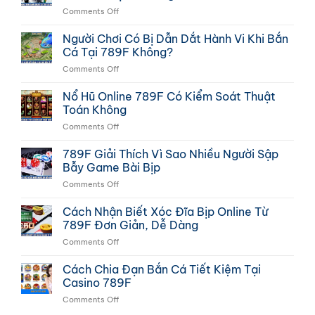
on
Comments Off
Tỷ
Lệ
Người Chơi Có Bị Dẫn Dắt Hành Vi Khi Bắn
Thắng
Cá Tại 789F Không?
Trong
on
Comments Off
Game
Người
Online
Chơi
Nổ Hũ Online 789F Có Kiểm Soát Thuật
Tại
Có
789F
Toán Không
Bị
Có
on
Comments Off
Dẫn
Minh
Nổ
Dắt
Bạch
Hũ
789F Giải Thích Vì Sao Nhiều Người Sập
Hành
Không
Online
Vi
Bẫy Game Bài Bịp
789F
Khi
on
Comments Off
Có
Bắn
789F
Kiểm
Cá
Giải
Cách Nhận Biết Xóc Đĩa Bịp Online Từ
Soát
Tại
Thích
Thuật
789F Đơn Giản, Dễ Dàng
789F
Vì
Toán
Không?
on
Comments Off
Sao
Không
Cách
Nhiều
Nhận
Cách Chia Đạn Bắn Cá Tiết Kiệm Tại
Người
Biết
Sập
Casino 789F
Xóc
Bẫy
on
Comments Off
Đĩa
Game
Cách
Bịp