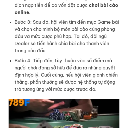
dịch nạp tiền để có vốn đặt cược
chơi bài cào
online.
Bước 3: Sau đó, hội viên tìm đến mục Game bài
và chọn cho mình bộ môn bài cào cùng phòng
đấu và mức cược phù hợp. Tại đó, đội ngũ
Dealer sẽ tiến hành chia bài cho thành viên
trong bàn đấu.
Bước 4: Tiếp đến, tùy thuộc vào số điểm mà
người chơi đang sở hữu để đưa ra những quyết
định hợp lý. Cuối cùng, nếu hội viên giành chiến
thắng, phần thưởng sẽ được hệ thống tự động
trả tương ứng với mức cược trước đó.