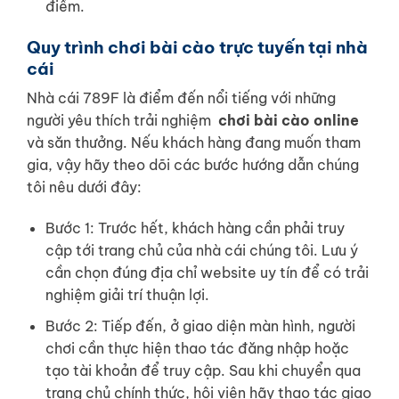
điểm.
Quy trình chơi bài cào trực tuyến tại nhà
cái
Nhà cái 789F là điểm đến nổi tiếng với những
người yêu thích trải nghiệm
chơi bài cào online
và săn thưởng. Nếu khách hàng đang muốn tham
gia, vậy hãy theo dõi các bước hướng dẫn chúng
tôi nêu dưới đây:
Bước 1: Trước hết, khách hàng cần phải truy
cập tới trang chủ của nhà cái chúng tôi. Lưu ý
cần chọn đúng địa chỉ website uy tín để có trải
nghiệm giải trí thuận lợi.
Bước 2: Tiếp đến, ở giao diện màn hình, người
chơi cần thực hiện thao tác đăng nhập hoặc
tạo tài khoản để truy cập. Sau khi chuyển qua
trang chủ chính thức, hội viên hãy thao tác giao