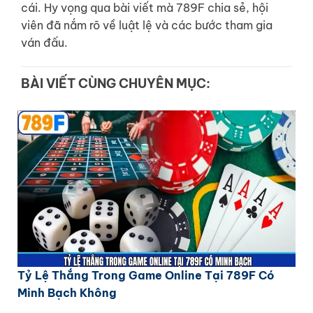
cái. Hy vọng qua bài viết mà 789F chia sẻ, hội
viên đã nắm rõ về luật lệ và các bước tham gia
ván đấu.
BÀI VIẾT CÙNG CHUYÊN MỤC:
Tỷ Lệ Thắng Trong Game Online Tại 789F Có
Minh Bạch Không