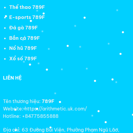
Thể thao 789F
E-sports 789F
Đá gà 789F
Bắn cá 789F
Nổ hũ 789F
Xổ số 789F
LIÊN HỆ
Tên thương hiệu:
789F
Website:
https://arithmetic.uk.com/
Hotline: +84775855888
Địa chỉ: 63 Đường Bùi Viện, Phường Phạm Ngũ Lão,