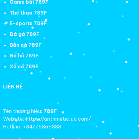
Game bài 789F
Thể thao 789F
E-sports 789F
Đá gà 789F
Bắn cá 789F
Nổ hũ 789F
Xổ số 789F
LIÊN HỆ
Tên thương hiệu:
789F
Website:
https://arithmetic.uk.com/
Hotline: +84775855888