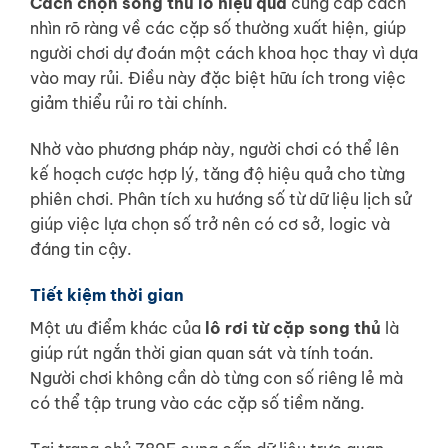
Cách chọn song thủ lô hiệu quả
cung cấp cách
nhìn rõ ràng về các cặp số thường xuất hiện, giúp
người chơi dự đoán một cách khoa học thay vì dựa
vào may rủi. Điều này đặc biệt hữu ích trong việc
giảm thiểu rủi ro tài chính.
Nhờ vào phương pháp này, người chơi có thể lên
kế hoạch cược hợp lý, tăng độ hiệu quả cho từng
phiên chơi. Phân tích xu hướng số từ dữ liệu lịch sử
giúp việc lựa chọn số trở nên có cơ sở, logic và
đáng tin cậy.
Tiết kiệm thời gian
Một ưu điểm khác của
lô rơi từ cặp song thủ
là
giúp rút ngắn thời gian quan sát và tính toán.
Người chơi không cần dò từng con số riêng lẻ mà
có thể tập trung vào các cặp số tiềm năng.