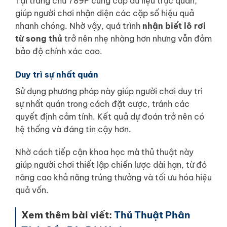
Tại trang chủ 789F cung cấp dữ liệu trực quan,
giúp người chơi nhận diện các cặp số hiệu quả
nhanh chóng. Nhờ vậy, quá trình
nhận biết lô rơi
từ song thủ
trở nên nhẹ nhàng hơn nhưng vẫn đảm
bảo độ chính xác cao.
Duy trì sự nhất quán
Sử dụng phương pháp này giúp người chơi duy trì
sự nhất quán trong cách đặt cược, tránh các
quyết định cảm tính. Kết quả dự đoán trở nên có
hệ thống và đáng tin cậy hơn.
Nhờ cách tiếp cận khoa học mà thủ thuật này
giúp người chơi thiết lập chiến lược dài hạn, từ đó
nâng cao khả năng trúng thưởng và tối ưu hóa hiệu
quả vốn.
Xem thêm bài viết:
Thủ Thuật Phân