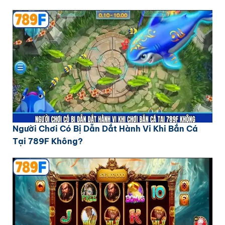
Người Chơi Có Bị Dẫn Dắt Hành Vi Khi Bắn Cá
Tại 789F Không?