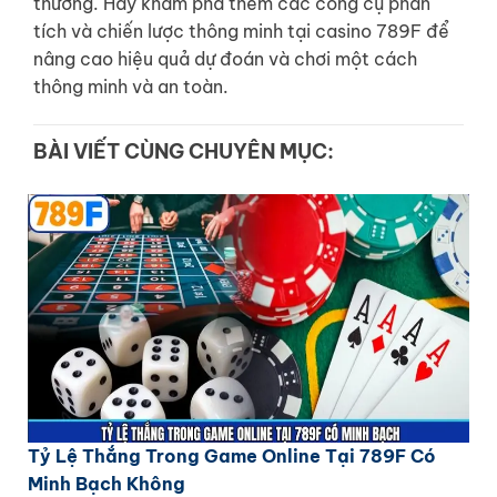
thưởng. Hãy khám phá thêm các công cụ phân
tích và chiến lược thông minh tại casino 789F để
nâng cao hiệu quả dự đoán và chơi một cách
thông minh và an toàn.
BÀI VIẾT CÙNG CHUYÊN MỤC:
Tỷ Lệ Thắng Trong Game Online Tại 789F Có
Minh Bạch Không