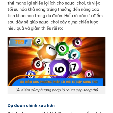
thủ
mang lại nhiều lợi ích cho người chơi, từ việc
tối ưu hóa khả năng trúng thưởng đến nâng cao
tính khoa học trong dự đoán. Hiểu rõ các ưu điểm
sau đây sẽ giúp người chơi xây dựng chiến lược
hiệu quả và giảm thiểu rủi ro:
Ưu điểm của phương pháp lô rơi từ cặp song thủ
Dự đoán chính xác hơn