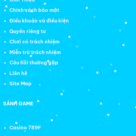
Chính sách bảo mật
Điều khoản và điều kiện
Quyền riêng tư
Chơi có trách nhiệm
Miễn trừ trách nhiệm
Câu hỏi thường gặp
Liên hệ
Site Map
SẢNH GAME
Casino 789F