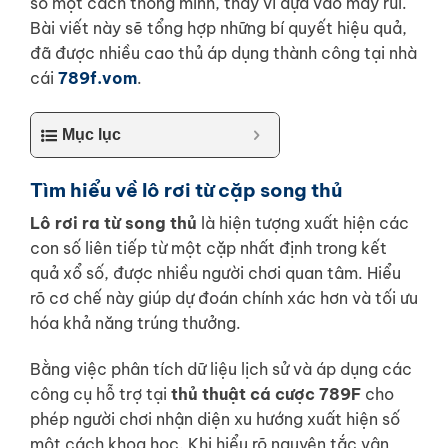
số một cách thông minh, thay vì dựa vào may rủi.
Bài viết này sẽ tổng hợp những bí quyết hiệu quả,
đã được nhiều cao thủ áp dụng thành công tại nhà
cái
789f.vom
.
Mục lục
Tìm hiểu về lô rơi từ cặp song thủ
Lô rơi ra từ song thủ
là hiện tượng xuất hiện các
con số liên tiếp từ một cặp nhất định trong kết
quả xổ số, được nhiều người chơi quan tâm. Hiểu
rõ cơ chế này giúp dự đoán chính xác hơn và tối ưu
hóa khả năng trúng thưởng.
Bằng việc phân tích dữ liệu lịch sử và áp dụng các
công cụ hỗ trợ tại
thủ thuật cá cược 789F
cho
phép người chơi nhận diện xu hướng xuất hiện số
một cách khoa học. Khi hiểu rõ nguyên tắc vận