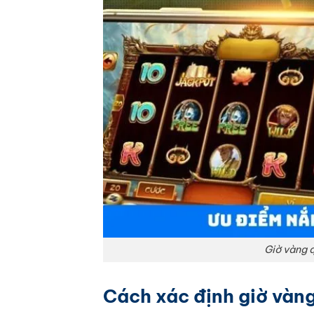
Giờ vàng 
Cách xác định giờ vàng