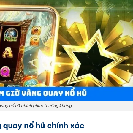
quay nổ hũ chinh phục thưởng khủng
 quay nổ hũ chính xác