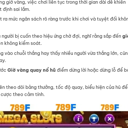
g giờ vàng, việc chơi liên tục trong thời gian dài dễ khiến
 định sai lầm.
t ra mức ngân sách rõ ràng trước khi chơi và tuyệt đối khô
 người bị cuốn theo hiệu ứng chờ đợi, nghĩ rằng sắp đến
gi
ền không kiểm soát.
ng vào chuỗi thắng hay thấy nhiều người vừa thắng lớn, cũ
ay.
rước
Giờ vàng quay nổ hũ
điểm dừng lời hoặc dừng lỗ để b
n theo dõi bảng thưởng, tốc độ quay, biểu hiện của hũ để
t cược theo cảm tính.