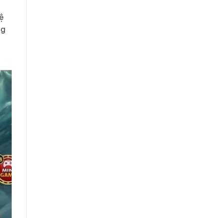
hệ
ng