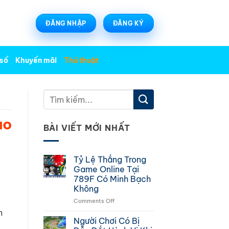
ĐĂNG NHẬP
ĐĂNG KÝ
 số
Khuyến mãi
Thủ thuật
ao
BÀI VIẾT MỚI NHẤT
Tỷ Lệ Thắng Trong
Game Online Tại
789F Có Minh Bạch
Không
on
Comments Off
Tỷ
m
Lệ
Người Chơi Có Bị
Thắng