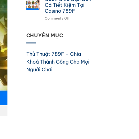
Game
Biết
Cá Tiết Kiệm Tại
Bài
Xóc
Casino 789F
Bịp
Đĩa
on
Comments Off
Bịp
Cách
Online
Chia
Từ
Đạn
789F
CHUYÊN MỤC
Bắn
Đơn
Cá
Giản,
Tiết
Dễ
Thủ Thuật 789F – Chìa
Kiệm
Dàng
Tại
Khoá Thành Công Cho Mọi
Casino
Người Chơi
789F