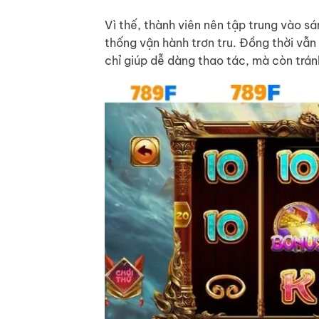
Vì thế, thành viên nên tập trung vào s
thống vận hành trơn tru. Đồng thời vẫn
chỉ giúp dễ dàng thao tác, mà còn trán