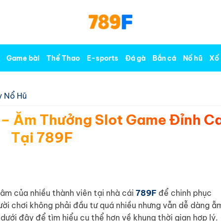
Game bài
Thể Thao
E-sports
Đá gà
Bắn cá
Nổ hũ
Xổ
y Nổ Hũ
 – Ẵm Thưởng Slot Game Đỉnh C
Tại 789F
tâm của nhiều thành viên tại nhà cái
789F
để chinh phục
ời chơi không phải đầu tư quá nhiều nhưng vẫn dễ dàng ẵ
 dưới đây để tìm hiểu cụ thể hơn về khung thời gian hợp lý.