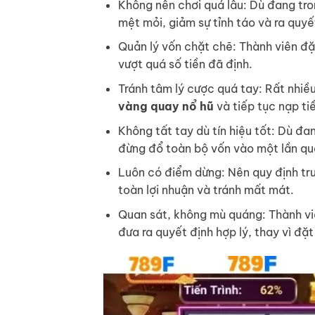
Không nên chơi quá lâu: Dù đang tron
mệt mỏi, giảm sự tỉnh táo và ra quyết
Quản lý vốn chặt chẽ: Thành viên đặ
vượt quá số tiền đã định.
Tránh tâm lý cược quá tay: Rất nhiều
vàng quay nổ hũ
và tiếp tục nạp ti
Không tất tay dù tín hiệu tốt: Dù đa
đừng đổ toàn bộ vốn vào một lần qu
Luôn có điểm dừng: Nên quy định t
toàn lợi nhuận và tránh mất mát.
Quan sát, không mù quáng: Thành viê
đưa ra quyết định hợp lý, thay vì đặ