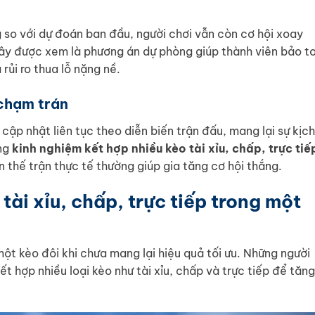
 so với dự đoán ban đầu, người chơi vẫn còn cơ hội xoay
ây được xem là phương án dự phòng giúp thành viên bảo t
rủi ro thua lỗ nặng nề.
 chạm trán
 cập nhật liên tục theo diễn biến trận đấu, mang lại sự kịch
ụng
kinh nghiệm kết hợp nhiều kèo tài xỉu, chấp, trực tiế
ên thế trận thực tế thường giúp gia tăng cơ hội thắng.
 tài xỉu, chấp, trực tiếp trong một
ột kèo đôi khi chưa mang lại hiệu quả tối ưu. Những người
t hợp nhiều loại kèo như tài xỉu, chấp và trực tiếp để tăng