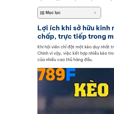
Mục lục
Lợi ích khi sở hữu kinh
chấp, trực tiếp trong m
Khi hội viên chỉ đặt một kèo duy nhất t
Chính vì vậy, việc kết hợp nhiều kèo t
của nhiều cao thủ hàng đầu.