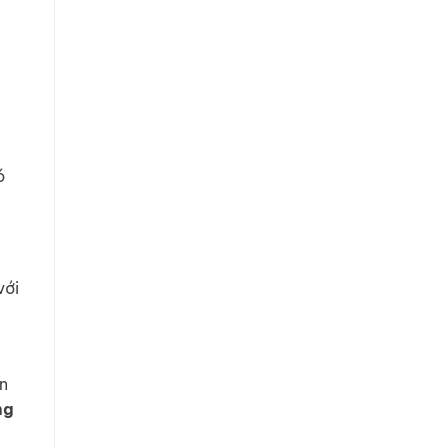
ó
với
ến
ng