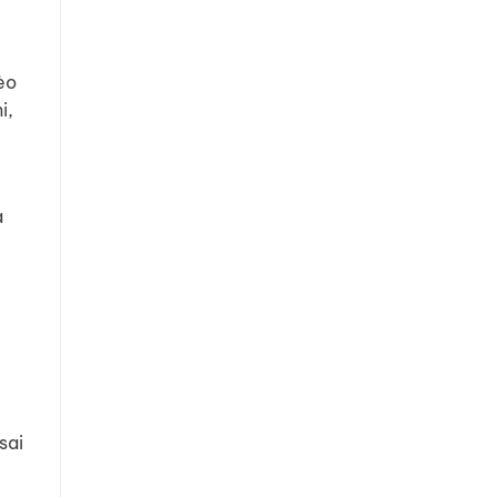
èo
i,
a
sai