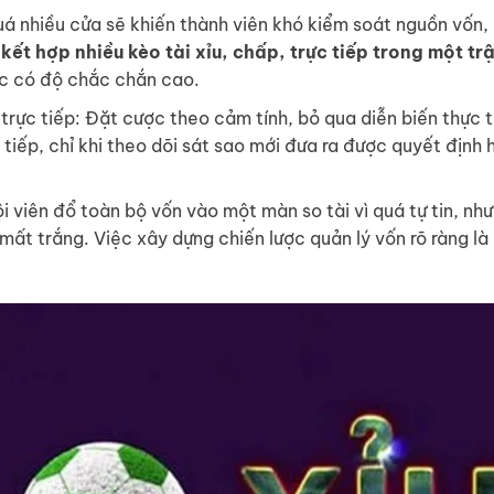
á nhiều cửa sẽ khiến thành viên khó kiểm soát nguồn vốn,
kết hợp nhiều kèo tài xỉu, chấp, trực tiếp trong một tr
ược có độ chắc chắn cao.
trực tiếp: Đặt cược theo cảm tính, bỏ qua diễn biến thực 
c tiếp, chỉ khi theo dõi sát sao mới đưa ra được quyết định 
i viên đổ toàn bộ vốn vào một màn so tài vì quá tự tin, nh
mất trắng. Việc xây dựng chiến lược quản lý vốn rõ ràng là