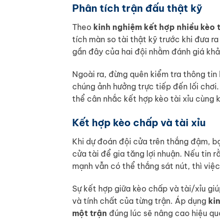
Phân tích trận đấu thật kỹ
Theo
kinh nghiệm kết hợp nhiều kèo t
tích màn so tài thật kỹ trước khi đưa r
gần đây của hai đội nhằm đánh giá khả
Ngoài ra, đừng quên kiểm tra thông tin 
chúng ảnh hưởng trực tiếp đến lối chơi.
thể cân nhắc kết hợp kèo tài xỉu cùng k
Kết hợp kèo chấp và tài xỉu
Khi dự đoán đội cửa trên thắng đậm, bạ
cửa tài để gia tăng lợi nhuận. Nếu tin 
mạnh vẫn có thể thắng sát nút, thì việc
Sự kết hợp giữa kèo chấp và tài/xỉu gi
và tính chất của từng trận. Áp dụng
ki
một trận
đúng lúc sẽ nâng cao hiệu quả