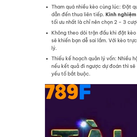
Tham quá nhiều kèo cùng lúc: Đặt qu
dẫn đến thua liên tiếp.
Kinh nghiệm 
tối ưu nhất là chỉ nên chọn 2 – 3 c
Không theo dõi trận đấu khi đặt kèo 
sẽ khiến bạn dễ sai lầm. Với kèo trự
lý.
Thiếu kế hoạch quản lý vốn: Nhiều hộ
nếu kết quả đi ngược dự đoán thì sẽ 
yếu tố bắt buộc.