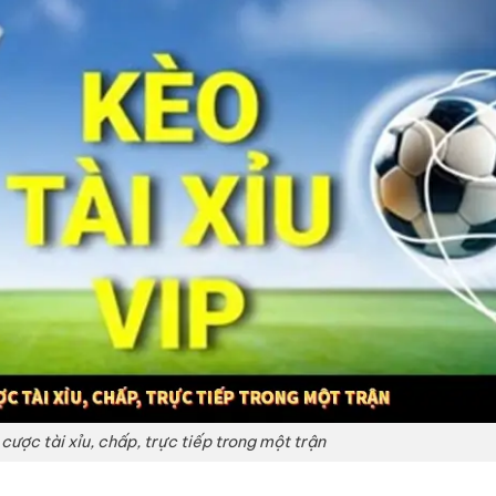
c cược tài xỉu, chấp, trực tiếp trong một trận