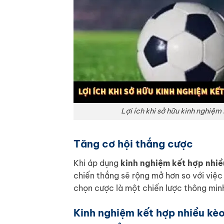
Lợi ích khi sở hữu kinh nghiệm 
Tăng cơ hội thắng cược
Khi áp dụng
kinh nghiệm kết hợp nhiều
chiến thắng sẽ rộng mở hơn so với việc
chọn cược là một chiến lược thông minh
Kinh nghiệm kết hợp nhiều kèo 