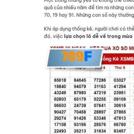
quả của nhiều năm để tìm ra những con 
70, 19 hay 91. Những con số này thường
Khi áp dụng thống kê, người chơi có thể
đó, việc
lựa chọn lô dễ về trong mùa