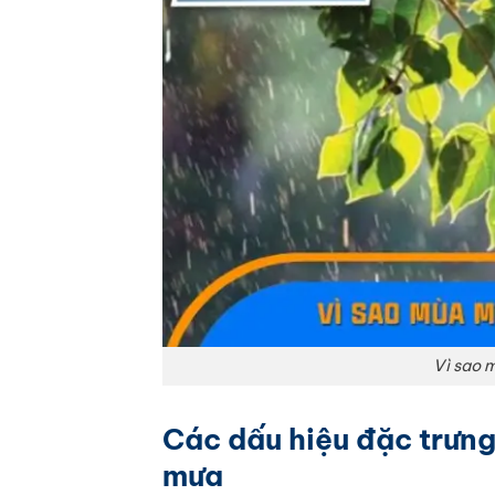
Vì sao m
Các dấu hiệu đặc trưng
mưa