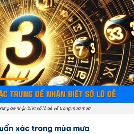
rưng để nhận biết số lô dễ về trong mùa mưa
huẩn xác trong mùa mưa