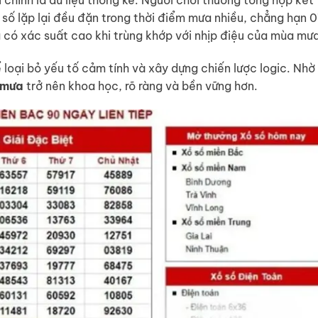
số lặp lại đều đặn trong thời điểm mưa nhiều, chẳng hạn 0
 có xác suất cao khi trùng khớp với nhịp điệu của mùa mư
 loại bỏ yếu tố cảm tính và xây dựng chiến lược logic. Nhờ
 mưa
trở nên khoa học, rõ ràng và bền vững hơn.