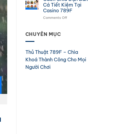
Game
Biết
Cá Tiết Kiệm Tại
Bài
Xóc
Casino 789F
Bịp
Đĩa
on
Comments Off
Bịp
Cách
Online
Chia
Từ
Đạn
789F
CHUYÊN MỤC
Bắn
Đơn
Cá
Giản,
Tiết
Dễ
Thủ Thuật 789F – Chìa
Kiệm
Dàng
Tại
Khoá Thành Công Cho Mọi
Casino
Người Chơi
789F
a