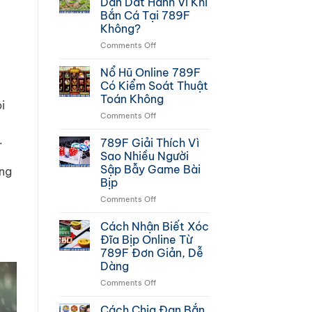
Dẫn Dắt Hành Vi Khi
Trong
Bắn Cá Tại 789F
Game
Không?
Online
Tại
on
Comments Off
789F
Người
Có
Chơi
Nổ Hũ Online 789F
Minh
Có
Có Kiểm Soát Thuật
Bạch
Bị
Toán Không
Không
i
Dẫn
on
Comments Off
Dắt
Nổ
Hành
.
Hũ
Vi
789F Giải Thích Vì
Online
Khi
Sao Nhiều Người
789F
Bắn
Sập Bẫy Game Bài
ững
Có
Cá
Bịp
Kiểm
Tại
Soát
789F
on
Comments Off
Thuật
Không?
789F
Toán
Giải
Cách Nhận Biết Xóc
Không
Thích
Đĩa Bịp Online Từ
Vì
789F Đơn Giản, Dễ
Sao
Dàng
Nhiều
Người
on
Comments Off
Sập
Cách
Bẫy
Nhận
Cách Chia Đạn Bắn