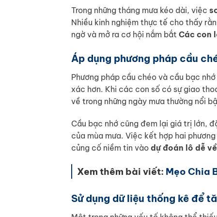
Trong những tháng mưa kéo dài, việc
so
Nhiều kinh nghiệm thực tế cho thấy rằn
ngờ và mở ra cơ hội nắm bắt
Các con l
Áp dụng phương pháp cầu ché
Phương pháp cầu chéo và cầu bạc nhớ từ
xác hơn. Khi các con số có sự giao thoa
về trong những ngày mưa thường nổi bậ
Cầu bạc nhớ cũng đem lại giá trị lớn, đ
của mùa mưa. Việc kết hợp hai phương 
củng cố niềm tin vào
dự đoán
lô dễ v
Xem thêm bài viết:
Mẹo Chia B
Sử dụng dữ liệu thống kê để t
Một trong những yếu tố không thể thiếu