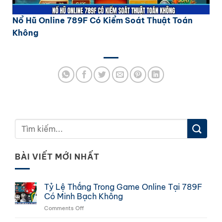
Nổ Hũ Online 789F Có Kiểm Soát Thuật Toán
Không
BÀI VIẾT MỚI NHẤT
Tỷ Lệ Thắng Trong Game Online Tại 789F
Có Minh Bạch Không
on
Comments Off
Tỷ