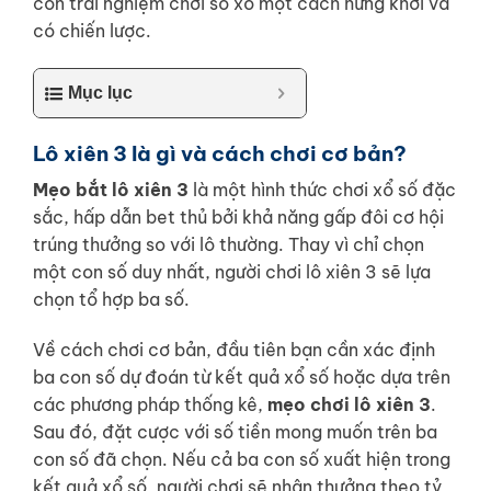
còn trải nghiệm chơi sổ xố một cách hứng khởi và
có chiến lược.
Mục lục
Lô xiên 3 là gì và cách chơi cơ bản?
Mẹo bắt lô xiên 3
là một hình thức chơi xổ số đặc
sắc, hấp dẫn bet thủ bởi khả năng gấp đôi cơ hội
trúng thưởng so với lô thường. Thay vì chỉ chọn
một con số duy nhất, người chơi lô xiên 3 sẽ lựa
chọn tổ hợp ba số.
Về cách chơi cơ bản, đầu tiên bạn cần xác định
ba con số dự đoán từ kết quả xổ số hoặc dựa trên
các phương pháp thống kê,
mẹo chơi lô xiên 3
.
Sau đó, đặt cược với số tiền mong muốn trên ba
con số đã chọn. Nếu cả ba con số xuất hiện trong
kết quả xổ số, người chơi sẽ nhận thưởng theo tỷ