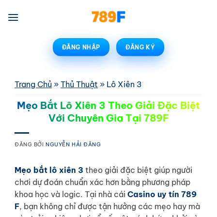
Skip
to
content
ĐĂNG NHẬP
ĐĂNG KÝ
Trang Chủ
»
Thủ Thuật
»
Lô Xiên 3
Mẹo Bắt Lô Xiên 3 Theo Giải Đặc Biệt
Với Chuyên Gia Tại 789F
ĐĂNG BỞI
NGUYỄN HẢI ĐĂNG
Mẹo bắt lô xiên 3
theo giải đặc biệt giúp người
chơi dự đoán chuẩn xác hơn bằng phương pháp
khoa học và logic. Tại nhà cái
Casino uy tín 789
F
, bạn không chỉ được tận hưởng các mẹo hay mà