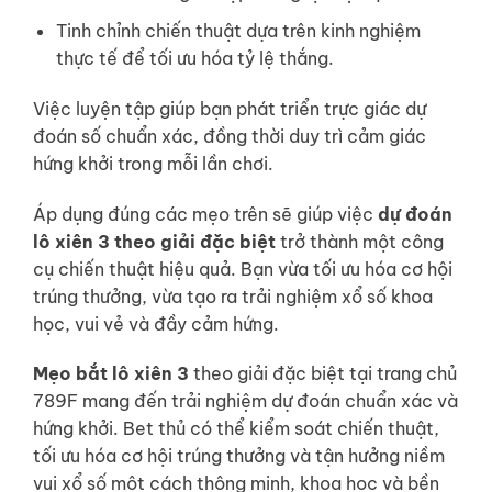
Tinh chỉnh chiến thuật dựa trên kinh nghiệm
thực tế để tối ưu hóa tỷ lệ thắng.
Việc luyện tập giúp bạn phát triển trực giác dự
đoán số chuẩn xác, đồng thời duy trì cảm giác
hứng khởi trong mỗi lần chơi.
Áp dụng đúng các mẹo trên sẽ giúp
việc
dự đoán
lô xiên 3 theo giải đặc biệt
trở thành một công
cụ chiến thuật hiệu quả. Bạn vừa tối ưu hóa cơ hội
trúng thưởng, vừa tạo ra trải nghiệm xổ số khoa
học, vui vẻ và đầy cảm hứng.
Mẹo bắt lô xiên 3
theo giải đặc biệt tại trang chủ
789F mang đến trải nghiệm dự đoán chuẩn xác và
hứng khởi. Bet thủ có thể kiểm soát chiến thuật,
tối ưu hóa cơ hội trúng thưởng và tận hưởng niềm
vui xổ số một cách thông minh, khoa học và bền