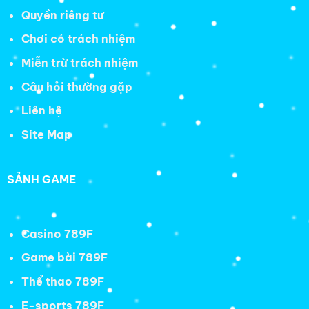
Quyền riêng tư
Chơi có trách nhiệm
Miễn trừ trách nhiệm
Câu hỏi thường gặp
Liên hệ
Site Map
SẢNH GAME
Casino 789F
Game bài 789F
Thể thao 789F
E-sports 789F