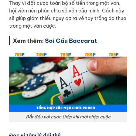
Thay vì đặt cược toàn bộ số tiền trong một ván,
hội viên nên phân chia số vốn của mình. Cách này
sẽ giúp giảm thiểu nguy cơ ra về tay trắng do thua
trong một ván cược.
Xem thêm:
Soi Cầu Baccarat
Bắt đầu với cược thấp khi mới nhập cuộc
Đọc vị tâm lý đối thủ