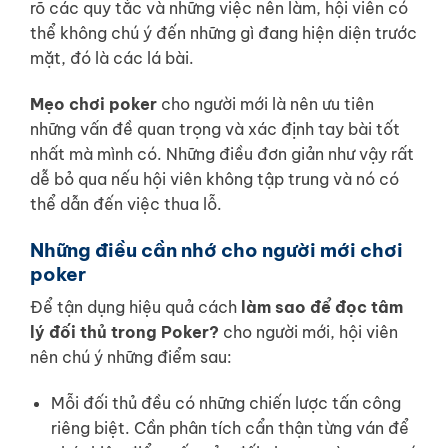
rõ các quy tắc và những việc nên làm, hội viên có
thể không chú ý đến những gì đang hiện diện trước
mặt, đó là các lá bài.
Mẹo chơi poker
cho người mới là nên ưu tiên
những vấn đề quan trọng và xác định tay bài tốt
nhất mà mình có. Những điều đơn giản như vậy rất
dễ bỏ qua nếu hội viên không tập trung và nó có
thể dẫn đến việc thua lỗ.
Những điều cần nhớ cho người mới chơi
poker
Để tận dụng hiệu quả cách
làm sao để đọc tâm
lý đối thủ trong Poker?
cho người mới, hội viên
nên chú ý những điểm sau:
Mỗi đối thủ đều có những chiến lược tấn công
riêng biệt. Cần phân tích cẩn thận từng ván để