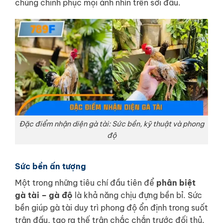
chúng chinh phục mọi ánh nhìn trên sới đấu.
Đặc điểm nhận diện gà tài: Sức bền, kỹ thuật và phong
độ
Sức bền ấn tượng
Một trong những tiêu chí đầu tiên để
phân biệt
gà tài – gà độ
là khả năng chịu đựng bền bỉ. Sức
bền giúp gà tài duy trì phong độ ổn định trong suốt
trận đấu, tạo ra thế trận chắc chắn trước đối thủ.