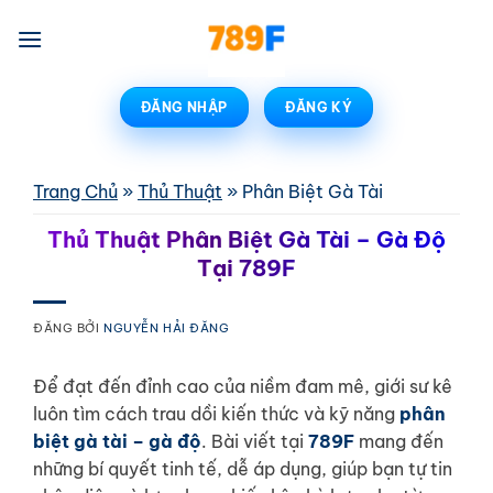
Skip
to
content
ĐĂNG NHẬP
ĐĂNG KÝ
Trang Chủ
»
Thủ Thuật
»
Phân Biệt Gà Tài
Thủ Thuật Phân Biệt Gà Tài – Gà Độ
Tại 789F
ĐĂNG BỞI
NGUYỄN HẢI ĐĂNG
Để đạt đến đỉnh cao của niềm đam mê, giới sư kê
luôn tìm cách trau dồi kiến thức và kỹ năng
phân
biệt gà tài – gà độ
. Bài viết tại
789F
mang đến
những bí quyết tinh tế, dễ áp dụng, giúp bạn tự tin