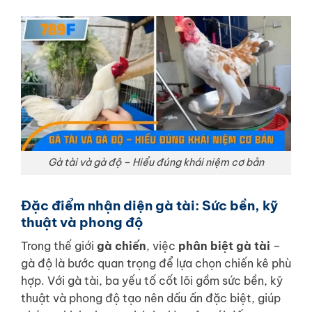
Gà tài và gà độ – Hiểu đúng khái niệm cơ bản
Đặc điểm nhận diện gà tài: Sức bền, kỹ
thuật và phong độ
Trong thế giới
gà chiến
, việc
phân biệt gà tài
–
gà độ là bước quan trọng để lựa chọn chiến kê phù
hợp. Với gà tài, ba yếu tố cốt lõi gồm sức bền, kỹ
thuật và phong độ tạo nên dấu ấn đặc biệt, giúp