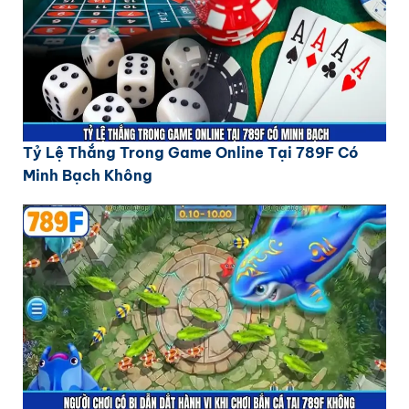
Tỷ Lệ Thắng Trong Game Online Tại 789F Có
Minh Bạch Không