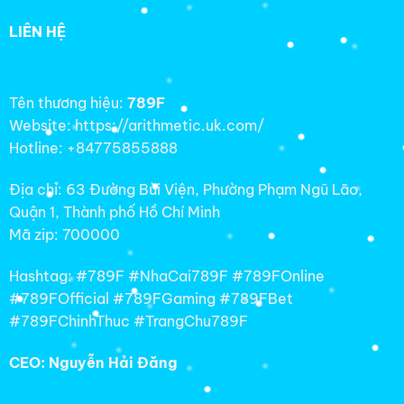
LIÊN HỆ
Tên thương hiệu:
789F
Website:
https://arithmetic.uk.com/
Hotline: +84775855888
Địa chỉ: 63 Đường Bùi Viện, Phường Phạm Ngũ Lão,
Quận 1, Thành phố Hồ Chí Minh
Mã zip: 700000
Hashtag: #789F #NhaCai789F #789FOnline
#789FOfficial #789FGaming #789FBet
#789FChinhThuc #TrangChu789F
CEO:
Nguyễn Hải Đăng