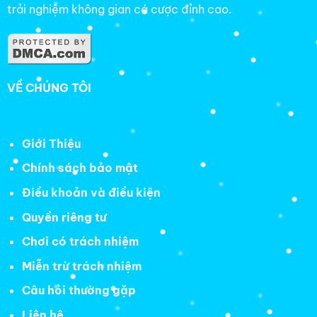
trải nghiệm không gian cá cược đỉnh cao.
VỀ CHÚNG TÔI
Giới Thiệu
Chính sách bảo mật
Điều khoản và điều kiện
Quyền riêng tư
Chơi có trách nhiệm
Miễn trừ trách nhiệm
Câu hỏi thường gặp
Liên hệ