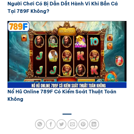
Người Chơi Có Bị Dẫn Dắt Hành Vi Khi Bắn Cá
Tại 789F Không?
Nổ Hũ Online 789F Có Kiểm Soát Thuật Toán
Không