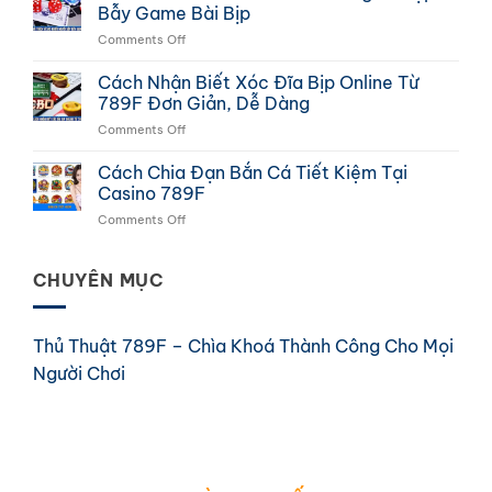
Online
Vi
Bẫy Game Bài Bịp
789F
Khi
on
Comments Off
Có
Bắn
789F
Kiểm
Cá
Giải
Cách Nhận Biết Xóc Đĩa Bịp Online Từ
Soát
Tại
Thích
Thuật
789F Đơn Giản, Dễ Dàng
789F
Vì
Toán
Không?
on
Comments Off
Sao
Không
Cách
Nhiều
Nhận
Cách Chia Đạn Bắn Cá Tiết Kiệm Tại
Người
Biết
Sập
Casino 789F
Xóc
Bẫy
on
Comments Off
Đĩa
Game
Cách
Bịp
Bài
Chia
Online
Bịp
Đạn
CHUYÊN MỤC
Từ
Bắn
789F
Cá
Đơn
Tiết
Giản,
Thủ Thuật 789F – Chìa Khoá Thành Công Cho Mọi
Kiệm
Dễ
Tại
Người Chơi
Dàng
Casino
789F