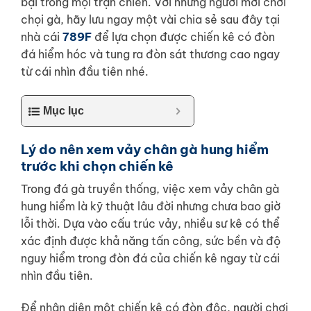
bại trong mọi trận chiến. Với những người mới chơi
chọi gà, hãy lưu ngay một vài chia sẻ sau đây tại
nhà cái
789F
để lựa chọn được chiến kê có đòn
đá hiểm hóc và tung ra đòn sát thương cao ngay
từ cái nhìn đầu tiên nhé.
Mục lục
Lý do nên xem vảy chân gà hung hiểm
trước khi chọn chiến kê
Trong đá gà truyền thống, việc xem vảy chân gà
hung hiểm là kỹ thuật lâu đời nhưng chưa bao giờ
lỗi thời. Dựa vào cấu trúc vảy, nhiều sư kê có thể
xác định được khả năng tấn công, sức bền và độ
nguy hiểm trong đòn đá của chiến kê ngay từ cái
nhìn đầu tiên.
Để nhận diện một chiến kê có đòn độc, người chơi