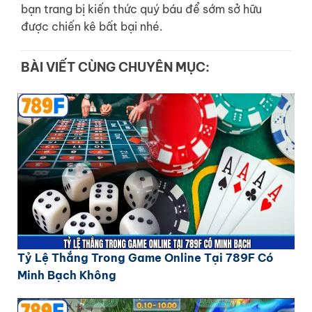
bạn trang bị kiến thức quý báu để sớm sở hữu
được chiến kê bất bại nhé.
BÀI VIẾT CÙNG CHUYÊN MỤC:
Tỷ Lệ Thắng Trong Game Online Tại 789F Có
Minh Bạch Không