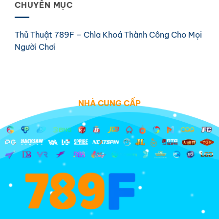
Đạn
CHUYÊN MỤC
Từ
Bắn
789F
Cá
Đơn
Tiết
Giản,
Thủ Thuật 789F – Chìa Khoá Thành Công Cho Mọi
Kiệm
Dễ
Tại
Người Chơi
Dàng
Casino
789F
NHÀ CUNG CẤP