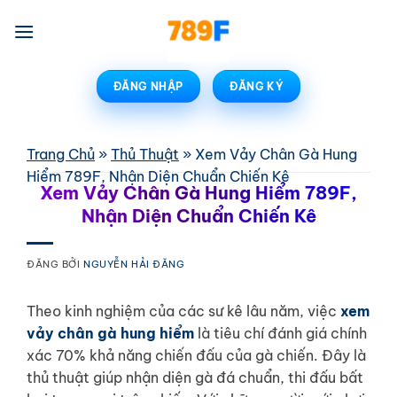
Skip
to
content
ĐĂNG NHẬP
ĐĂNG KÝ
Trang Chủ
»
Thủ Thuật
»
Xem Vảy Chân Gà Hung
Hiểm 789F, Nhận Diện Chuẩn Chiến Kê
Xem Vảy Chân Gà Hung Hiểm 789F,
Nhận Diện Chuẩn Chiến Kê
ĐĂNG BỞI
NGUYỄN HẢI ĐĂNG
Theo kinh nghiệm của các sư kê lâu năm, việc
xem
vảy chân gà hung hiểm
là tiêu chí đánh giá chính
xác 70% khả năng chiến đấu của gà chiến. Đây là
thủ thuật giúp nhận diện gà đá chuẩn, thi đấu bất