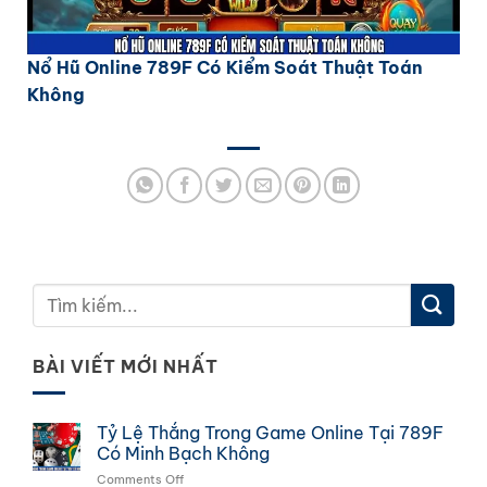
Nổ Hũ Online 789F Có Kiểm Soát Thuật Toán
Không
BÀI VIẾT MỚI NHẤT
Tỷ Lệ Thắng Trong Game Online Tại 789F
Có Minh Bạch Không
on
Comments Off