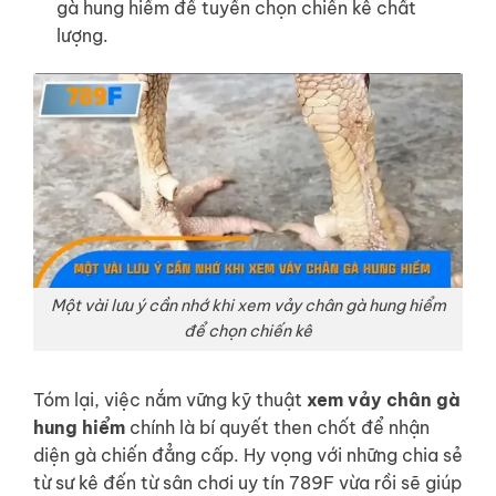
gà hung hiểm để tuyển chọn chiến kê chất
lượng.
Một vài lưu ý cần nhớ khi xem vảy chân gà hung hiểm
để chọn chiến kê
Tóm lại, việc nắm vững kỹ thuật
xem vảy chân gà
hung hiểm
chính là bí quyết then chốt để nhận
diện gà chiến đẳng cấp. Hy vọng với những chia sẻ
từ sư kê đến từ sân chơi uy tín 789F vừa rồi sẽ giúp