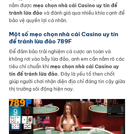
nắm được
mẹo chọn nhà cái Casino uy tín để
tránh lừa đảo
và đánh giá qua nhiều khía cạnh để
bảo vệ quyền lợi cá nhân.
Một số mẹo chọn nhà cái Casino uy tín
để tránh lừa đảo 789F
Để đảm bảo trải nghiệm cá cược an toàn và
không rơi vào bẫy lừa đảo, anh em cần nắm rõ các
tiêu chí chuẩn khi
mẹo chọn nhà cái Casino uy
tín để tránh lừa đảo
. Đây là yếu tố then chốt
giúp người chơi nhận diện địa chỉ đáng tin cậy giữa
thị trường sôi động hiện nay.