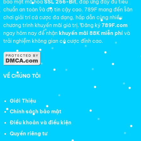
bảo mật mã hóa
SSL 256-Bit
, đáp ứng đầy đủ tiêu
chuẩn an toàn và độ tin cậy cao. 789F mang đến sân
chơi giải trí cá cược đa dạng, hấp dẫn cùng nhiều
chương trình khuyến mãi giá trị. Đăng ký
789F.com
ngay hôm nay để nhận
khuyến mãi 88K miễn phí
và
trải nghiệm không gian cá cược đỉnh cao.
VỀ CHÚNG TÔI
Giới Thiệu
Chính sách bảo mật
Điều khoản và điều kiện
Quyền riêng tư