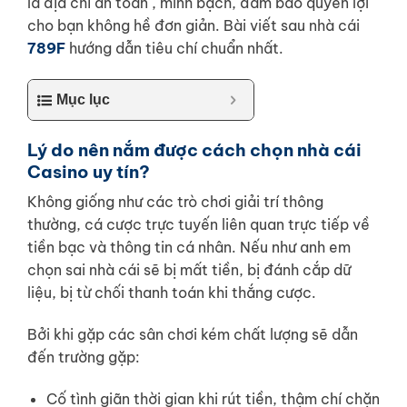
là địa chỉ an toàn , minh bạch, đảm bảo quyền lợi
cho bạn không hề đơn giản. Bài viết sau nhà cái
789F
hướng dẫn tiêu chí chuẩn nhất.
Mục lục
Lý do nên nắm được cách chọn nhà cái
Casino uy tín?
Không giống như các trò chơi giải trí thông
thường, cá cược trực tuyến liên quan trực tiếp về
tiền bạc và thông tin cá nhân. Nếu như anh em
chọn sai nhà cái sẽ bị mất tiền, bị đánh cắp dữ
liệu, bị từ chối thanh toán khi thắng cược.
Bởi khi gặp các sân chơi kém chất lượng sẽ dẫn
đến trường gặp:
Cố tình giãn thời gian khi rút tiền, thậm chí chặn