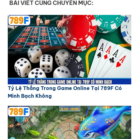
BÀI VIẾT CÙNG CHUYÊN MỤC:
Tỷ Lệ Thắng Trong Game Online Tại 789F Có
Minh Bạch Không