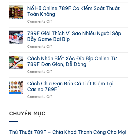
Người
Online
Chơi
Nổ Hũ Online 789F Có Kiểm Soát Thuật
Tại
Có
789F
Toán Không
Bị
Có
on
Comments Off
Dẫn
Minh
Nổ
Dắt
Bạch
Hũ
789F Giải Thích Vì Sao Nhiều Người Sập
Hành
Không
Online
Vi
Bẫy Game Bài Bịp
789F
Khi
on
Comments Off
Có
Bắn
789F
Kiểm
Cá
Giải
Cách Nhận Biết Xóc Đĩa Bịp Online Từ
Soát
Tại
Thích
Thuật
789F Đơn Giản, Dễ Dàng
789F
Vì
Toán
Không?
on
Comments Off
Sao
Không
Cách
Nhiều
Nhận
Cách Chia Đạn Bắn Cá Tiết Kiệm Tại
Người
Biết
Sập
Casino 789F
Xóc
Bẫy
on
Comments Off
Đĩa
Game
Cách
Bịp
Bài
Chia
Online
Bịp
Đạn
CHUYÊN MỤC
Từ
Bắn
789F
Cá
Đơn
Tiết
Giản,
Thủ Thuật 789F – Chìa Khoá Thành Công Cho Mọi
Kiệm
Dễ