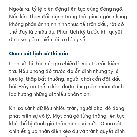
Ngoài ra, tỷ lệ biến động liên tục cũng đáng ngờ.
Nếu kèo thay đổi mạnh trong thời gian ngắn nhưng
không phản ánh tình hình thực tế trận đấu, rất có
thể đây là chiêu dụ. Phân tích kỹ trước khi quyết
định sẽ giảm thiểu rủi ro đáng kể.
Quan sát lịch sử thi đấu
Lịch sử thi đấu của gà chiến là yếu tố cần kiểm
tra. Nếu phong độ trước đó ổn định nhưng tỷ lệ
kèo lại thấp bất thường, người chơi cần đặt dấu
hỏi. Đây có thể là kèo được dựng sẵn nhằm đánh
lạc hướng những ai thiếu phân tích.
Khi so sánh dữ liệu nhiều trận, người chơi dễ dàng
phát hiện sự vô lý. Một chú gà từng thắng liên tục
khó thể bị đánh giá thấp hơn quá mức. Quan sát
chi tiết giúp nhận diện kèo dụ và tránh quyết định