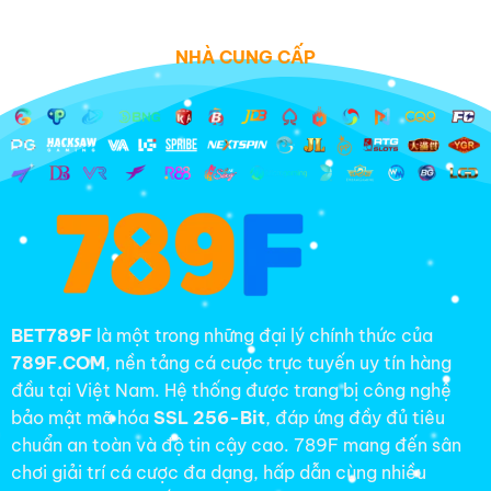
NHÀ CUNG CẤP
BET789F
là một trong những đại lý chính thức của
789F.COM
, nền tảng cá cược trực tuyến uy tín hàng
đầu tại Việt Nam. Hệ thống được trang bị công nghệ
bảo mật mã hóa
SSL 256-Bit
, đáp ứng đầy đủ tiêu
chuẩn an toàn và độ tin cậy cao. 789F mang đến sân
chơi giải trí cá cược đa dạng, hấp dẫn cùng nhiều