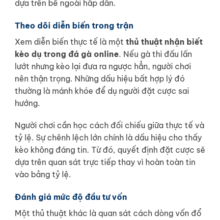
dựa trên bề ngoài hấp dẫn.
Theo dõi diễn biến trong trận
Xem diễn biến thực tế là một
thủ thuật nhận biết
kèo dụ trong đá gà online
. Nếu gà thi đấu lấn
lướt nhưng kèo lại đưa ra ngược hẳn, người chơi
nên thận trọng. Những dấu hiệu bất hợp lý đó
thường là mánh khóe để dụ người đặt cược sai
hướng.
Người chơi cần học cách đối chiếu giữa thực tế và
tỷ lệ. Sự chênh lệch lớn chính là dấu hiệu cho thấy
kèo không đáng tin. Từ đó, quyết định đặt cược sẽ
dựa trên quan sát trực tiếp thay vì hoàn toàn tin
vào bảng tỷ lệ.
Đánh giá mức độ đầu tư vốn
Một thủ thuật khác là quan sát cách dòng vốn đổ