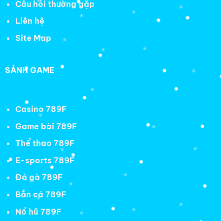
Câu hỏi thường gặp
Liên hệ
Site Map
SẢNH GAME
Casino 789F
Game bài 789F
Thể thao 789F
E-sports 789F
Đá gà 789F
Bắn cá 789F
Nổ hũ 789F