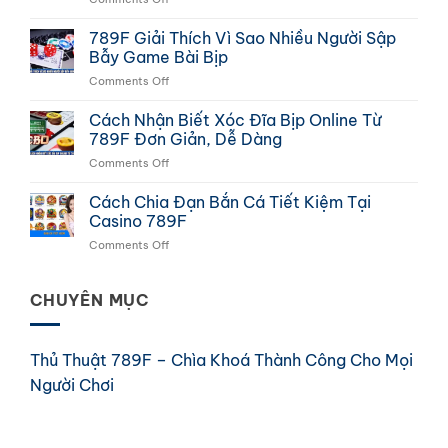
Dẫn
Minh
Nổ
Dắt
Bạch
Hũ
789F Giải Thích Vì Sao Nhiều Người Sập
Hành
Không
Online
Vi
Bẫy Game Bài Bịp
789F
Khi
on
Comments Off
Có
Bắn
789F
Kiểm
Cá
Giải
Cách Nhận Biết Xóc Đĩa Bịp Online Từ
Soát
Tại
Thích
Thuật
789F Đơn Giản, Dễ Dàng
789F
Vì
Toán
Không?
on
Comments Off
Sao
Không
Cách
Nhiều
Nhận
Cách Chia Đạn Bắn Cá Tiết Kiệm Tại
Người
Biết
Sập
Casino 789F
Xóc
Bẫy
on
Comments Off
Đĩa
Game
Cách
Bịp
Bài
Chia
Online
Bịp
Đạn
CHUYÊN MỤC
Từ
Bắn
789F
Cá
Đơn
Tiết
Giản,
Thủ Thuật 789F – Chìa Khoá Thành Công Cho Mọi
Kiệm
Dễ
Tại
Người Chơi
Dàng
Casino
789F