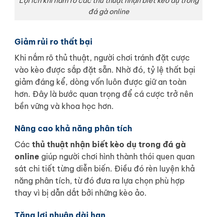
Lợi ích khi nắm rõ các thủ thuật nhận biết kèo dụ trong
đá gà online
Giảm rủi ro thất bại
Khi nắm rõ thủ thuật, người chơi tránh đặt cược
vào kèo được sắp đặt sẵn. Nhờ đó, tỷ lệ thất bại
giảm đáng kể, dòng vốn luôn được giữ an toàn
hơn. Đây là bước quan trọng để cá cược trở nên
bền vững và khoa học hơn.
Nâng cao khả năng phân tích
Các
thủ thuật nhận biết kèo dụ trong đá gà
online
giúp người chơi hình thành thói quen quan
sát chi tiết từng diễn biến. Điều đó rèn luyện khả
năng phân tích, từ đó đưa ra lựa chọn phù hợp
thay vì bị dẫn dắt bởi những kèo ảo.
Tăng lợi nhuận dài hạn