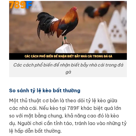
Các cách phổ biến để nhận biết bẫy nhà cái trong đá
gà
So sánh tỷ lệ kèo bất thường
Một thủ thuật cơ bản là theo dõi tỷ lệ kèo giữa
các nhà cái. Nếu kèo tại 789F khác biệt quá lớn
so với mặt bằng chung, khả năng cao đó là kèo
dụ. Người chơi cần tỉnh táo, tránh lao vào những tỷ
lệ hấp dẫn bất thường.